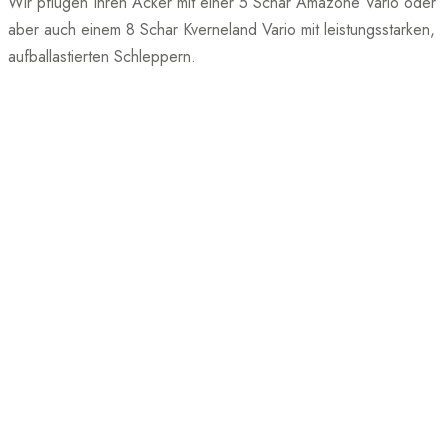
Wir pflügen Ihren Acker mit einer 5 Schar Amazone Vario oder
aber auch einem 8 Schar Kverneland Vario mit leistungsstarken,
aufballastierten Schleppern.